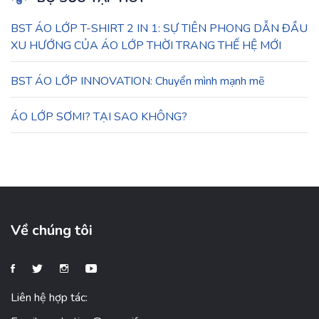
BST ÁO LỚP T-SHIRT 2 IN 1: SỰ TIÊN PHONG DẪN ĐẦU
XU HƯỚNG CỦA ÁO LỚP THỜI TRANG THẾ HỆ MỚI
BST ÁO LỚP INNOVATION: Chuyển mình mạnh mẽ
ÁO LỚP SƠMI? TẠI SAO KHÔNG?
Về chúng tôi
Liên hệ hợp tác: