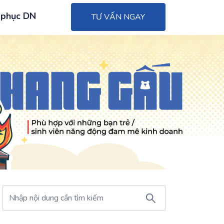
 phục DN
TƯ VẤN NGAY