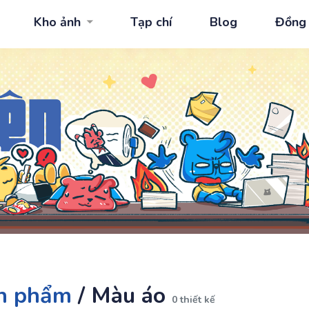
Kho ảnh
Tạp chí
Blog
Đồng
n phẩm
/
Màu áo
0 thiết kế