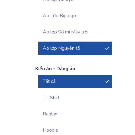
Áo Lớp Biglogo
Áo lớp Sơ mi Mây trời
Áo lớp Nguyên tố
Kiểu áo - Dáng áo
Tất cả
T - Shirt
Raglan
Hoodie