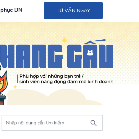
 phục DN
TƯ VẤN NGAY