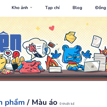
Kho ảnh
Tạp chí
Blog
Đồng
n phẩm
/
Màu áo
0 thiết kế