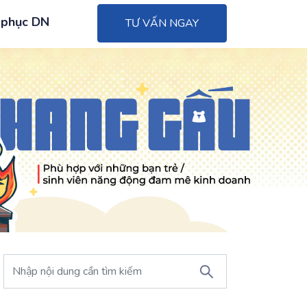
 phục DN
TƯ VẤN NGAY