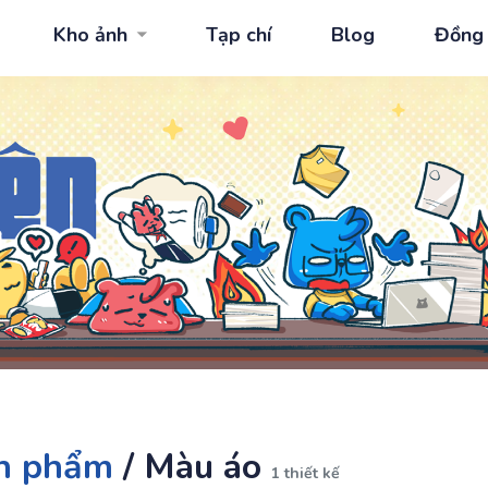
Kho ảnh
Tạp chí
Blog
Đồng
n phẩm
/
Màu áo
1 thiết kế