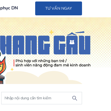
 phục DN
TƯ VẤN NGAY