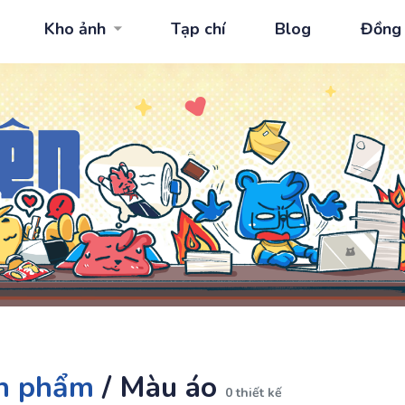
Kho ảnh
Tạp chí
Blog
Đồng
n phẩm
/
Màu áo
0 thiết kế