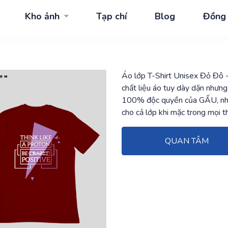
Kho ảnh
Tạp chí
Blog
Đồng
Áo lớp T-Shirt Unisex Đỏ Đô
-
chất liệu áo tuy dày dặn nhưn
100% độc quyền của GẤU, nhữn
cho cả lớp khi mặc trong mọi th
QUAN TÂM