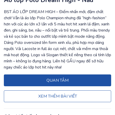
Áo lớp Polo Dream High - Nâu
BST ÁO LỚP DREAM HIGH – Điểm nhấn mới, đậm chất
chơi! Vẫn là áo lớp Polo Champion nhưng đã “high-fashion”
hơn với cúc áo lớn x3 lần với 5 màu hot hit xanh lá đậm, xanh
đen, ghi sáng, be, nâu – nổi bật và trẻ trung. Phối màu trendy
và kẻ sọc bản to cho outfit lớp mình bật mode năng động.
Dáng Polo oversized lên form xinh xĩu, phù hợp mọi dáng
người. Vải Lacoste in full áo cực nét, chất vải mềm mại thoải
mái hoạt động. Logo và Slogan thiết kế riêng theo cá tính lớp
mình – không lo đụng hàng. Liên hệ GẤU ngay để sở hữu
ngay chiếc áo lớp hot hit này nha!
QUAN TÂM
XEM THÊM BÀI VIẾT