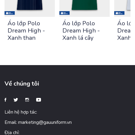
Áo lớp Polo
Áo lớp Polo
Áo lớ
Dream High -
Dream High -
Dream
Xanh than
Xanh lá cây
Xanh 
Về chúng tôi
Liên hệ hợp tác:
Email:
marketing@gauuniform.vn
Địa chỉ: