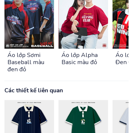
Áo lớ
Áo lớp Sơmi
Áo lớp Alpha
Đen Đ
Baseball màu
Basic màu đỏ
đen đỏ
Các thiết kế liên quan