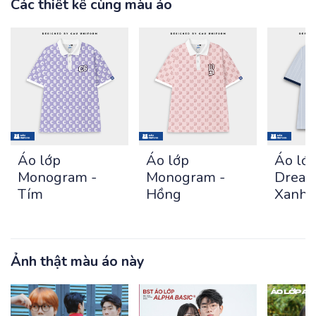
Các thiết kế cùng màu áo
Áo lớp
Áo lớp
Áo lớ
Monogram -
Monogram -
Dream
Tím
Hồng
Xanh 
Ảnh thật màu áo này